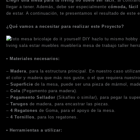
Elegir una mesa para tu living no suele ser fácil
, al contra
llegar a tener. Además, debe ser especialmente
cómoda, fácil
de estar. A continuación, te presentamos el resultado de este e
¿Qué vamos a necesitar para realizar este Proyecto?
• Materiales necesarios:
–
Madera
, para la estructura principal. En nuestro caso utiliz
el color y madera que más nos guste, o el que requiera nuestro
–
Superficie
de la mesa, puede ser una pieza de mármol, made
–
Cola
(Pegamento para madera).
–
Pegamento Sellador
(Sikaflex o similar), para pegar la supe
–
Tarugos
de madera, para encastrar las piezas.
–
4 Regatones
de Goma, para el apoyo de la mesa.
–
4 Tornillos
, para los regatones.
• Herramientas a utilizar: