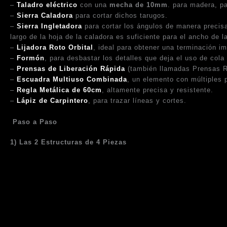
–
Taladro eléctrico
con una
mecha de 10mm
. para madera, p
–
Sierra Caladora
para cortar dichos tarugos.
–
Sierra Ingletadora
para cortar los ángulos de manera precisa
largo de la hoja de la caladora es suficiente para el ancho de 
–
Lijadora Roto Orbital
, ideal para obtener una terminación im
–
Formón
, para desbastar los detalles que deja el uso de co
–
Prensas de Liberación Rápida
(también llamadas Prensas Rá
–
Escuadra Multiuso Combinada
, un elemento con múltiples 
–
Regla Metálica de 60cm
, altamente precisa y resistente.
–
Lápiz de Carpintero
, para trazar líneas y cortes.
Paso a Paso
1) Las 2 Estructuras de 4 Piezas