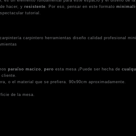
rio, es un elemento fundamental para este espacio y el diseño de 
de hacer, y
resistente
. Por eso, pensar en este formato
minimali
spectacular tutorial.
amos
paraíso macizo
,
pero
esta mesa ¡Puede ser hecha de
cualqu
 cliente.
ra, o el material que se prefiera. 90x90cm aproximadamente.
rficie de la mesa.