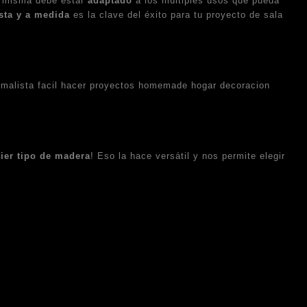
la misma debe estar
adaptado
a los múltiples usos que pueda
sta y a medida
es la clave del éxito para tu proyecto de sala
ier tipo de madera
! Eso la hace versátil y nos permite elegir