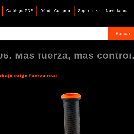
Catálogo PDF
Dónde Comprar
Soporte
Novedades
6. Más fuerza, más control
bajo exige fuerza real