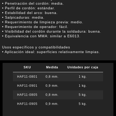
• Penetración del cordón: media.
• Perfil de cordón: estándar.
• Estabilidad del arco: buena.
• Salpicaduras: media.
• Requerimiento de limpieza previa: medio.
• Requerimiento de operador: fácil.
• Visibilidad del cordón durante la soldadura: buena.
• Equivalencia con MMA: similar a E6013.
Usos específicos y compatibilidades
• Aplicación ideal: superficies relativamente limpias.
SKU
Medida
Unidades por caja
HAF11-0801
0,8 mm.
1 kg.
HAF11-0901
0,9 mm.
1 kg.
HAF11-0805
0,8 mm.
5 kg.
HAF11-0905
0,9 mm.
5 kg.