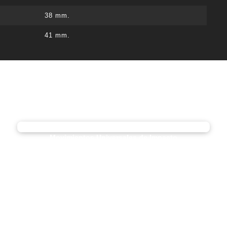
38 mm.
41 mm.
Movimientos Universales de Impacto
de 1/4″ a 1″
HMUI014