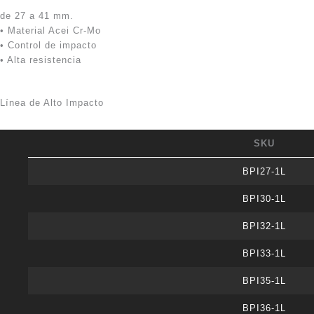
de 27 a 41 mm.
• Material Acei Cr-Mo
• Control de impacto
• Alta resistencia
Línea de Alto Impacto
SKU
BPI27-1L
BPI30-1L
BPI32-1L
BPI33-1L
BPI35-1L
BPI36-1L