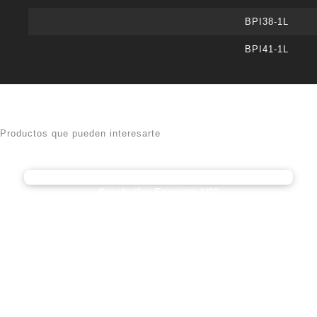
BPI38-1L
BPI41-1L
Productos que pueden interesarte
Sacabujías Encastre 1/2″
Largo 16mm.
AB08