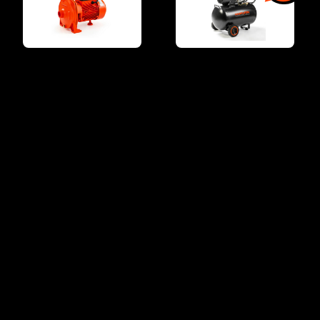
Bomba de Agua
Compresor de Aire
Centrífuga · 750 W
4HP · 100 Litros
HBC75
HCDM003