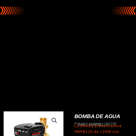
BOMBA DE AGUA
Presurizadora · 120W
SKU: HBPB120
La bomba presurizadora
HBPB120 de 120W con