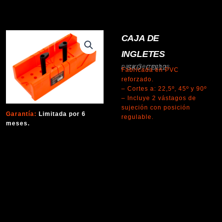
CAJA DE
INGLETES
para Serruchos
SKU: CDI12
Fabricada en PVC
reforzado.
– Cortes a: 22,5º, 45º y 90º
– Incluye 2 vástagos de
sujeción con posición
Garantía:
Limitada por 6
regulable.
meses.