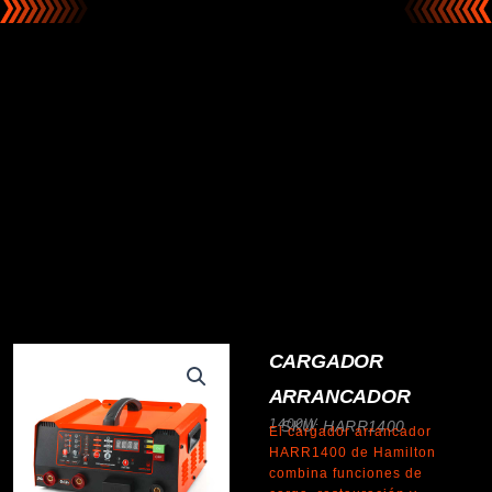
CARGADOR
ARRANCADOR
1400W
SKU: HARR1400
El cargador arrancador
HARR1400 de Hamilton
combina funciones de