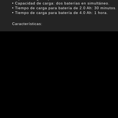
• Capacidad de carga: dos baterías en simultáneo.
• Tiempo de carga para batería de 2.0 Ah: 30 minutos.
• Tiempo de carga para batería de 4.0 Ah: 1 hora.
Características:
• Permite cargar dos baterías en simultáneo.
• Desarrollado para responder a entornos de alta exige
• Carga inteligente para administrar la energía de form
• Compatible con todas las baterías del sistema Ultima
• Ayuda a proteger las celdas durante el proceso de ca
• Reduce interrupciones al facilitar la reposición simul
Usos específicos y compatibilidades:
• Recomendado para jornadas con rotación frecuente d
• Compatible con baterías Hamilton Ultimate 20V.
• Apto para baterías de 2.0 Ah y 4.0 Ah con los tiempo