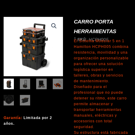
CARRO PORTA
HERRAMIENTAS
5 en 1
SKU: HCPH005
El Sistema Modular 5 en 1
Hamilton HCPH005 combina
resistencia, movilidad y una
organización personalizable
para ofrecer una solución
logística superior en
talleres, obras y servicios
de mantenimiento.
Diseñado para el
profesional que no puede
detener su ritmo, este carro
permite almacenar y
transportar herramientas
manuales, eléctricas y
Garantía:
Limitada por 2
accesorios con total
años.
seguridad.
Su estructura está fabricada