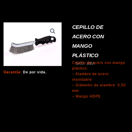
CEPILLO DE
ACERO CON
MANGO
PLÁSTICO
Cepillo de acero con mango
SKU: BBA
plástico.
Garantía:
De por vida.
– Alambre de acero
inoxidable
– Diámetro de alambre: 0,50
mm.
– Mango HDPE.