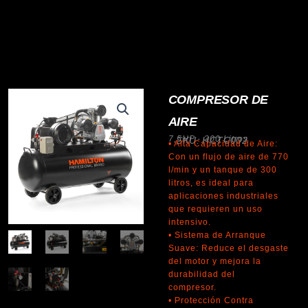
COMPRESOR DE
AIRE
7,5HP · 300 Litros
SKU: HCTC002
• Alta Capacidad de Aire:
Con un flujo de aire de 770
l/min y un tanque de 300
litros, es ideal para
aplicaciones industriales
que requieren un uso
intensivo.
• Sistema de Arranque
Suave: Reduce el desgaste
del motor y mejora la
durabilidad del
compresor.
• Protección Contra