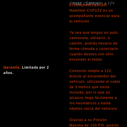
Unicab · Conexión a 12V
SKU: CUP12V
El compresor portátil
Hamilton CUP12V es un
acompañante esencial para
tu vehículo.
Ya sea que tengas un auto,
camioneta, utilitario, o
camión, podrás llevarlo de
forma cómoda y conectarlo
cuando desees con sólo
encender el motor.
Garantía:
Limitada por 2
Conexión simple a 12V,
años.
directo al encendedor del
vehículo, utilizando el cable
de 3 metros que viene
incluido, por lo que su
alcance llega fácilmente a
los neumáticos y hasta
objetos cerca del vehículo.
Gracias a su Presión
Máxima de 150 PSI, podrás