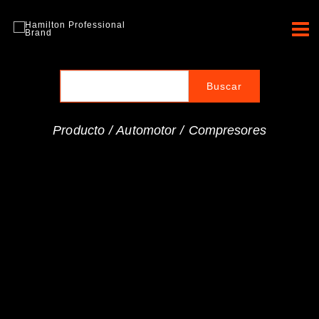
Ir
al
Hamilton Professional
contenido
Brand
Producto /
Automotor
/
Compresores