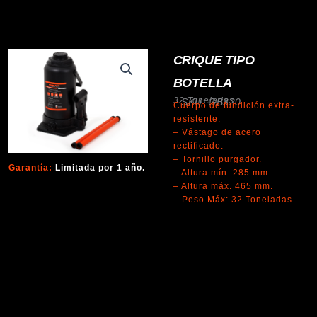
CRIQUE TIPO
BOTELLA
32 Toneladas
SKU: GB320
Cuerpo de fundición extra-
resistente.
– Vástago de acero
rectificado.
– Tornillo purgador.
Garantía:
Limitada por 1 año.
– Altura mín. 285 mm.
– Altura máx. 465 mm.
– Peso Máx: 32 Toneladas