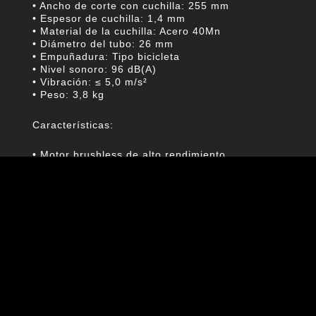
• Ancho de corte con cuchilla: 255 mm
• Espesor de cuchilla: 1,4 mm
• Material de la cuchilla: Acero 40Mn
• Diámetro del tubo: 26 mm
• Empuñadura: Tipo bicicleta
• Nivel sonoro: 96 dB(A)
• Vibración: ≤ 5,0 m/s²
• Peso: 3,8 kg
Características:
• Motor brushless de alto rendimiento
• Sistema 40V Onboard
• Doble sistema de corte: hilo + cuchilla
• Sistema de avance de hilo por golpe
• Mango antivibración
• Empuñadura tipo bicicleta para mayor control y bala
• Diseño liviano y equilibrado
• Estructura en aluminio para mayor durabilidad
Usos específicos y compatibilidades:
• Compatible exclusivamente con baterías 40V Hamilto