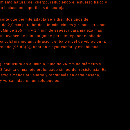
iento natural del cuerpo, reduciendo el esfuerzo físico y
do incluso en superficies desparejas.
corte que permite adaptarse a distintos tipos de
on de 2,0 mm para bordes, terminaciones y zonas cercanas
o 40Mn de 255 mm y 1,4 mm de espesor para maleza más
 de avance de hilo por golpe permite reponer el hilo de
bajo. El mango antivibración, el bajo nivel de vibración (≤
trolado (96 dB(A)) aportan mayor confort y estabilidad
g, estructura en aluminio, tubo de 26 mm de diámetro y
3 facilita el manejo prolongado sin perder resistencia. Es
exigir menos al usuario y rendir más en cada pasada,
y versatilidad en un solo equipo.