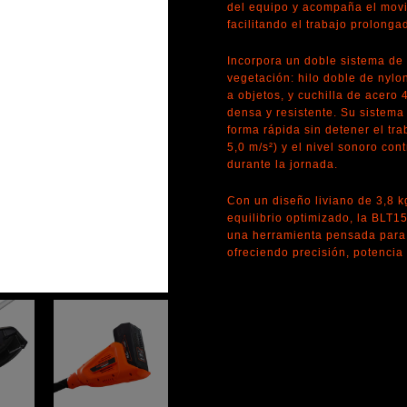
del equipo y acompaña el movim
facilitando el trabajo prolonga
Incorpora un doble sistema de 
vegetación: hilo doble de nyl
a objetos, y cuchilla de acer
densa y resistente. Su sistema
forma rápida sin detener el tra
5,0 m/s²) y el nivel sonoro con
durante la jornada.
Con un diseño liviano de 3,8 k
equilibrio optimizado, la BLT15
una herramienta pensada para 
ofreciendo precisión, potencia 