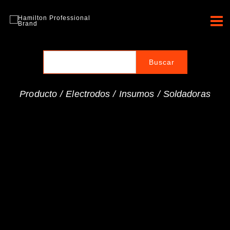
Ir
al
Hamilton Professional
contenido
Brand
Producto /
Electrodos
/
Insumos
/
Soldadoras