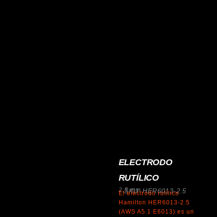
ELECTRODO
RUTÍLICO
2,5 mm
SKU: HER6013-2.5
El electrodo rutílico
Hamilton HER6013-2.5
(AWS A5.1 E6013) es un