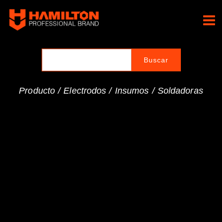
Ir
al
Hamilton Professional
contenido
Brand
Producto /
Electrodos
/
Insumos
/
Soldadoras