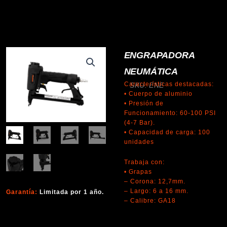
ENGRAPADORA
NEUMÁTICA
Características destacadas:
SKU: ENE
• Cuerpo de aluminio
• Presión de
Funcionamiento: 60-100 PSI
(4-7 Bar).
• Capacidad de carga: 100
unidades
Trabaja con:
• Grapas
– Corona: 12,7mm.
– Largo: 6 a 16 mm.
Garantía:
Limitada por 1 año.
– Calibre: GA18