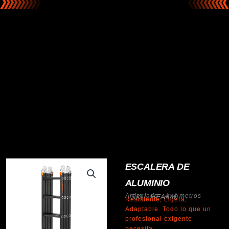
ESCALERA DE
ALUMINIO
Articulada · 4×4 metros
SKU: HEA440
Resistente, Ligera,
Adaptable. Todo lo que un
profesional exigente
necesita.