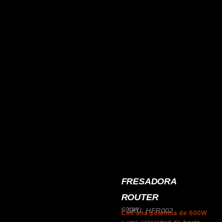
FRESADORA
ROUTER
600W
SKU: HFR002
Con una potencia de 600W