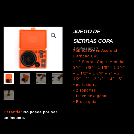
JUEGO DE
SIERRAS COPA
17 Piezas
SKU: JS17
Fabricadas en Acero al
Carbono C45.
• 12 Sierras Copa. Medidas:
3/4″ – 7/8″ – 1 1/8″ – 1 1/4″
– 1 1/2″ – 1 3/4″ – 2″ – 2
1/2″ – 3″ – 3 1/2″ – 4″ – 5″
• portasierra
• 2 soportes
• Llave hexagonal
• Broca guía
Garantía:
No posee por ser
un insumo.