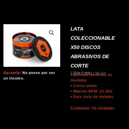
LATA
COLECCIONABLE
X50 DISCOS
ABRASIVOS DE
CORTE
Garantía:
No posee por ser
115 x 1mm.
SKU: DA1110-50
Fabricado en Óxido de
un insumo.
Aluminio
• Centro plano
• Máximo RPM: 13.300
• Para corte de metales
Contenido: 50 unidades