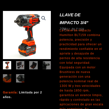
LLAVE DE
IMPACTO 3/4”
20V
SKU: BLT159
La Llave de Impacto
Hamilton BLT159 combina
potencia, precisión y
practicidad para ofrecer un
rendimiento confiable en el
apriete y desajuste de
pernos de alta resistencia
con total seguridad.
Equipada con un motor
Brushless de nueva
generación con una
potencia nominal real de
1300 W y tres velocidades
de hasta 1850 rpm,
Garantía:
Limitada por 2
garantiza un avance limpio,
años.
rápido y controlado en las
aplicaciones de gran escala