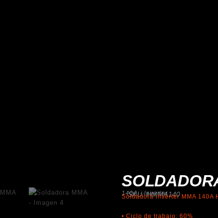
SOLDADOR
140A · Inverter
SKU: HMMA140
Soldadora inverter MMA 140A 
• Ciclo de trabajo: 60%