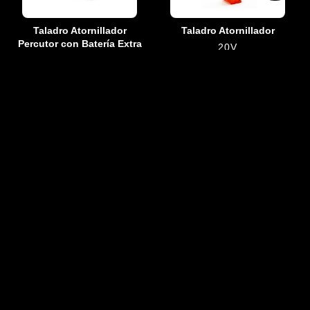
Taladro Atornillador
Taladro Atornillador
Percutor con Batería Extra
20V
20V · Incluye Batería
ULT110-BM
ULT111-K