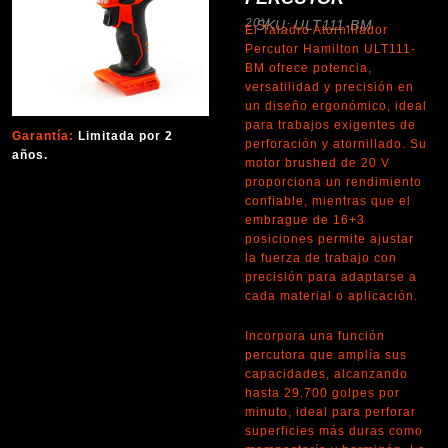
20V
SKU: ULT111-BM
El Taladro Atornillador
Percutor Hamilton ULT111-
BM ofrece potencia,
versatilidad y precisión en
un diseño ergonómico, ideal
para trabajos exigentes de
Garantía:
Limitada por 2
perforación y atornillado. Su
años.
motor brushed de 20 V
proporciona un rendimiento
confiable, mientras que el
embrague de 16+3
posiciones permite ajustar
la fuerza de trabajo con
precisión para adaptarse a
cada material o aplicación.
Incorpora una función
percutora que amplía sus
capacidades, alcanzando
hasta 29.700 golpes por
minuto, ideal para perforar
superficies más duras como