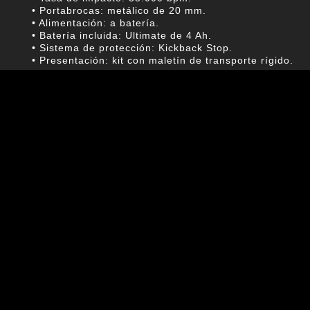
• Portabrocas: metálico de 20 mm.
• Alimentación: a batería.
• Batería incluida: Ultimate de 4 Ah.
• Sistema de protección: Kickback Stop.
• Presentación: kit con maletín de transporte rígido.
Características:
• Combina tres funciones de trabajo: taladro, atornillad
• Motor Brushless de 900 W para un rendimiento eficie
• Torque máximo de 150 N.m. para aplicaciones de perf
• Sistema Kickback Stop que detecta bloqueos bruscos y
• Diseño ultra compacto y ergonómico, pensado para me
• Portabrocas metálico de 20 mm. para una sujeción fi
• Compatibilidad con la plataforma Hamilton 20 V. para
Usos específicos y compatibilidades:
• Perforación en madera.
• Perforación en metal.
• Perforación con impacto en mampostería.
• Tareas de obra, montaje exigente y aplicaciones indus
• Compatible con la plataforma Hamilton 20 V.