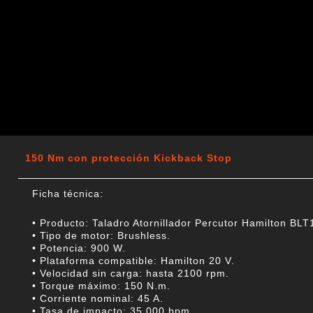
150 Nm con protección Kickback Stop
Ficha técnica:
• Producto: Taladro Atornillador Percutor Hamilton BLT
• Tipo de motor: Brushless.
• Potencia: 900 W.
• Plataforma compatible: Hamilton 20 V.
• Velocidad sin carga: hasta 2100 rpm.
• Torque máximo: 150 N.m.
• Corriente nominal: 45 A.
• Tasa de impacto: 35.000 bpm.