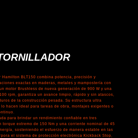
TORNILLADOR
or Hamilton BLT150 combina potencia, precisión y
oraciones exactas en maderas, metales y mampostería con
 un motor Brushless de nueva generación de 900 W y una
100 rpm, garantiza un avance limpio, rápido y sin atascos,
duros de la construcción pesada. Su estructura ultra
lo hacen ideal para tareas de obra, montajes exigentes o
ontinuo.
ada para brindar un rendimiento confiable en tres
un torque extremo de 150 Nm y una corriente nominal de 45
nergía, sosteniendo el esfuerzo de manera estable en las
orpora el sistema de protección electrónica Kickback Stop,