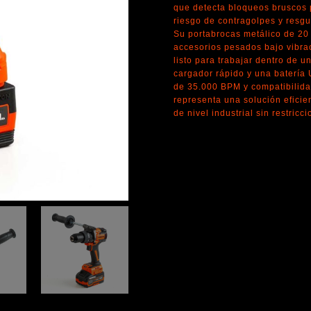
que detecta bloqueos bruscos 
riesgo de contragolpes y resgu
Su portabrocas metálico de 20 
accesorios pesados bajo vibrac
listo para trabajar dentro de 
cargador rápido y una batería
de 35.000 BPM y compatibilidad
representa una solución eficie
de nivel industrial sin restricc