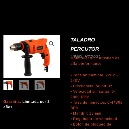
TALADRO
PERCUTOR
500W
SKU: HTP001
Motor eléctrico brushed de
alta performance
• Tensión nominal: 220V –
240V
• Frecuencia: 50/60 Hz
• Velocidad sin carga: 0-
2800 RPM
Garantía:
Limitada por 2
• Tasa de impactos: 0-44800
años.
BPM
• Mandril: 13 mm.
• Regulador de velocidad
• Botón de bloqueo de