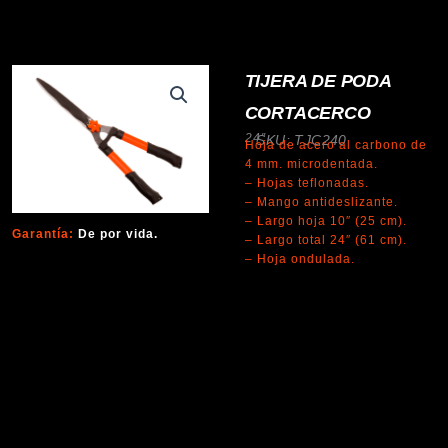
TIJERA DE PODA
CORTACERCO
24″
SKU: TJC240
Hoja de acero al carbono de
4 mm. microdentada.
– Hojas teflonadas.
– Mango antideslizante.
– Largo hoja 10″ (25 cm).
Garantía:
De por vida.
– Largo total 24″ (61 cm).
– Hoja ondulada.