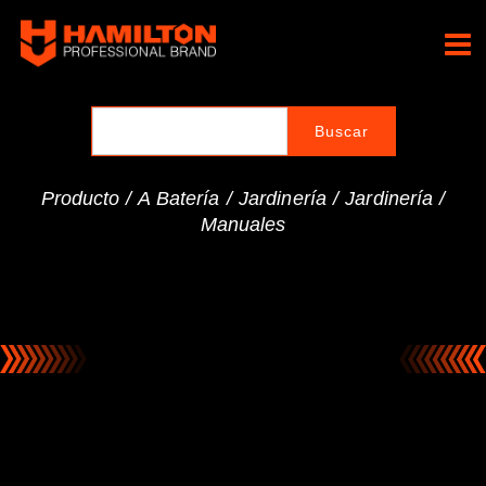
Ir
al
Hamilton Professional
contenido
Brand
Producto /
A Batería
/
Jardinería
/
Jardinería
/
Manuales