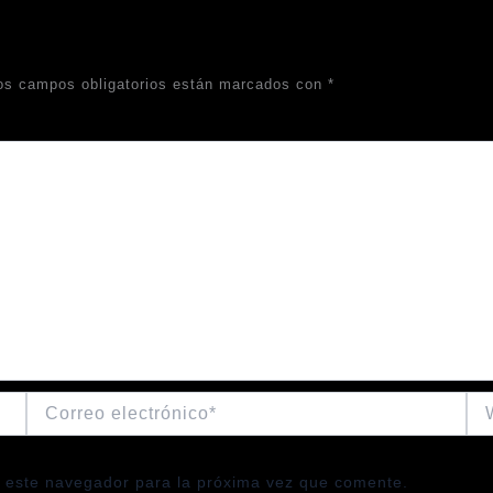
os campos obligatorios están marcados con
*
Correo
We
electrónico*
 este navegador para la próxima vez que comente.