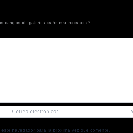
os campos obligatorios están marcados con
*
Correo
We
electrónico*
 este navegador para la próxima vez que comente.