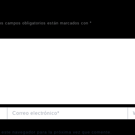
os campos obligatorios están marcados con
*
Correo
We
electrónico*
 este navegador para la próxima vez que comente.