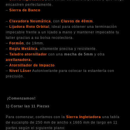
encastren perfectamente.
–
Sierra de Banco
o de mesa. Para realizar cortes en ángulo a
lo largo de las piezas.
–
Clavadora Neumática
, con
Clavos de 40mm
.
–
Lijadora Roto Orbital
, ideal para obtener una terminación
impecable frente a un lijado a mano y mantener impecable tu
taller gracias a su bolsa recolectora.
–
Formón
, de 19mm.
–
Regla Metálica
, altamente precisa y resistente.
–
Taladro
atornillador
con una
mecha de 5mm
y otra
avellanadora
.
–
Atornillador de Impacto
–
Nivel Láser
Autonivelante para colocar la estantería con
precisión.
¡Comenzamos!
1) Cortar las 11 Piezas
Para comenzar, cortamos con la
Sierra Ingletadora
una tabla
de eucalipto de 250 mm de ancho x 1665 mm de largo en 11
partes según el siguiente plano: