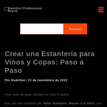
Ir
al
Hamilton Professional
contenido
Brand
Crear una Estantería para
Vinos y Copas: Paso a
Paso
Por
Hamilton
/
11 de noviembre de 2022
Una cava de gran calidad en sólo 5 pasos
Hoy, en otro capítulo del
Taller Hamilton: Manos a la Obra
, con