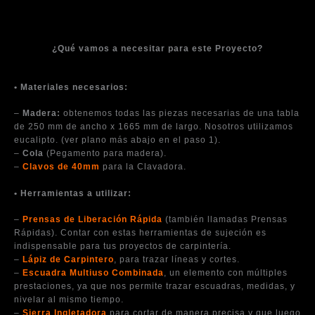
¿Qué vamos a necesitar para este Proyecto?
• Materiales necesarios:
–
Madera:
obtenemos todas las piezas necesarias de una tabla
de 250 mm de ancho x 1665 mm de largo. Nosotros utilizamos
eucalipto. (ver plano más abajo en el paso 1).
–
Cola
(Pegamento para madera).
–
Clavos de 40mm
para la Clavadora.
• Herramientas a utilizar:
–
Prensas de Liberación Rápida
(también llamadas Prensas
Rápidas). Contar con estas herramientas de sujeción es
indispensable para tus proyectos de carpintería.
–
Lápiz de Carpintero
, para trazar líneas y cortes.
–
Escuadra Multiuso Combinada
, un elemento con múltiples
prestaciones, ya que nos permite trazar escuadras, medidas, y
nivelar al mismo tiempo.
–
Sierra Ingletadora
para cortar de manera precisa y que luego