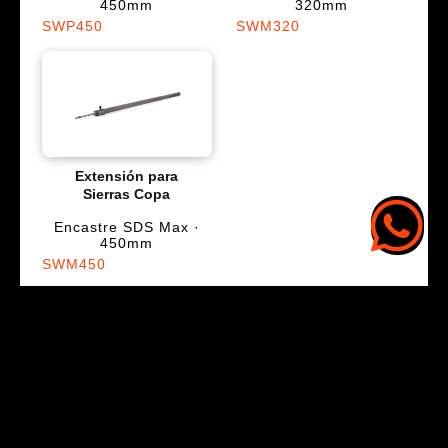
450mm
320mm
SWP450
SWM320
Extensión para
Sierras Copa
Encastre SDS Max ·
450mm
SWM450
Sobre Hamilton
Ecommerce Mayorista
Contacto
SEGUINOS EN: