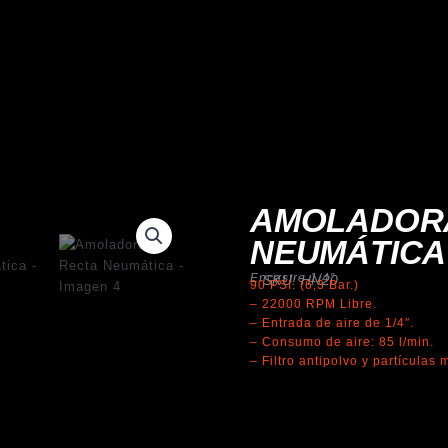
AMOLADOR
NEUMÁTICA
Encastre 1/4″
SKU: HN20
90 PSI. (6,3 Bar.)
– 22000 RPM Libre.
– Entrada de aire de 1/4″.
– Consumo de aire: 85 l/min.
– Filtro antipolvo y partículas 