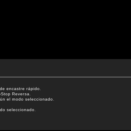
de encastre rápido.
toStop Reversa.
ún el modo seleccionado.
do seleccionado.