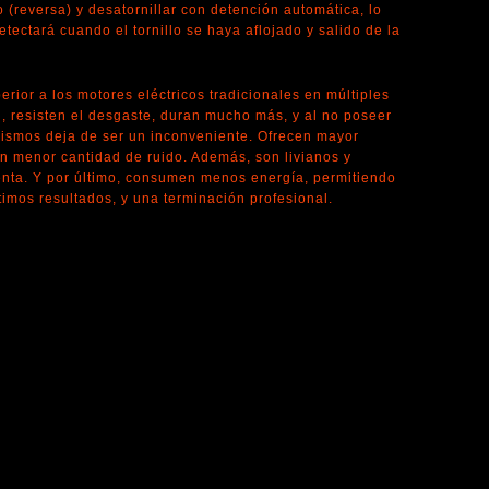
o (reversa) y desatornillar con detención automática, lo
tectará cuando el tornillo se haya aflojado y salido de la
rior a los motores eléctricos tradicionales en múltiples
il, resisten el desgaste, duran mucho más, y al no poseer
mismos deja de ser un inconveniente. Ofrecen mayor
n menor cantidad de ruido. Además, son livianos y
enta. Y por último, consumen menos energía, permitiendo
timos resultados, y una terminación profesional.