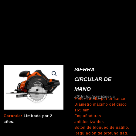
SIERRA
CIRCULAR DE
MANO
20V · Incluye Batería
SKU: ULT117
Motor de alta performance.
Diámetro máximo del disco
165 mm.
Garantía:
Limitada por 2
Empuñaduras
años.
antideslizantes.
Boton de bloqueo de gatillo.
Regulación de profundidad.