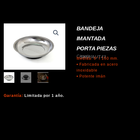
BANDEJA
IMANTADA
PORTA PIEZAS
Circular
SKU: AUT43
Medida: 6″ / 150 mm.
• Fabricada en acero
inoxidable
• Potente imán
Garantía:
Limitada por 1 año.