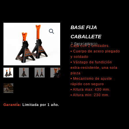
BASE FIJA
CABALLETE
3 Toneladas
SKU: BF300
Caja con 2 unidades.
• Cuerpo de acero plegado
y soldado
• Vástago de fundición
extra-resistente, una sola
pieza
• Mecanismo de ajuste
rápido con seguro
• Altura max: 430 mm.
• Altura min: 230 mm.
Garantía:
Limitada por 1 año.