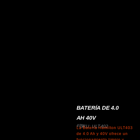
BATERÍA DE 4.0
AH 40V
40V
SKU: ULT402
La Batería Hamilton ULT403
de 4.0 Ah y 40V ofrece un
funcionamiento limpio y