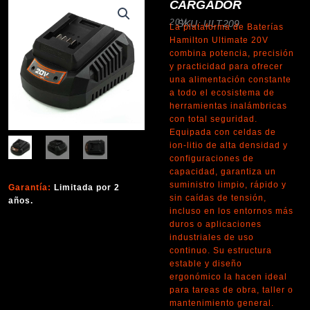
CARGADOR
20V
SKU: ULT209
La plataforma de Baterías
Hamilton Ultimate 20V
combina potencia, precisión
y practicidad para ofrecer
una alimentación constante
a todo el ecosistema de
herramientas inalámbricas
con total seguridad.
Equipada con celdas de
ion-litio de alta densidad y
configuraciones de
capacidad, garantiza un
suministro limpio, rápido y
Garantía:
Limitada por 2
sin caídas de tensión,
años.
incluso en los entornos más
duros o aplicaciones
industriales de uso
continuo. Su estructura
estable y diseño
ergonómico la hacen ideal
para tareas de obra, taller o
mantenimiento general.