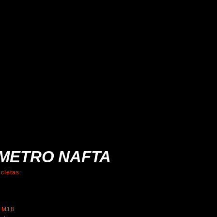
METRO NAFTA
cletas:
y M18