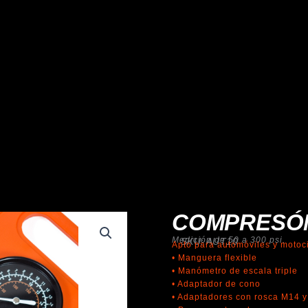
COMPRESÓ
Medición de 50 a 300 psi.
SKU: AUT10
Apto para automóviles y motoci
• Manguera flexible
• Manómetro de escala triple
• Adaptador de cono
• Adaptadores con rosca M14 