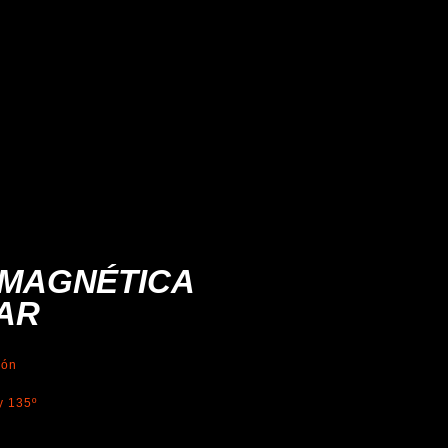
MAGNÉTICA
AR
ión
y 135º