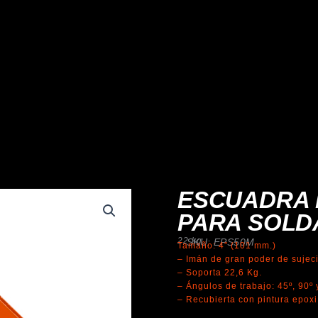
ESCUADRA 
PARA SOLD
22 kg.
SKU: EPS50M
Tamaño: 4″ (101 mm.)
– Imán de gran poder de sujec
– Soporta 22,6 Kg.
– Ángulos de trabajo: 45º, 90º 
– Recubierta con pintura epoxi