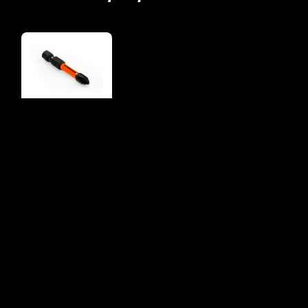
Puntas Atornilladora
de Alto Impacto
Blister x 5Unidades
PIH250