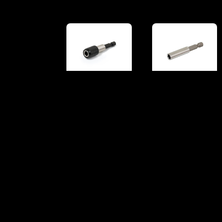
Sujetador de Puntas
Sujetador de Puntas
con Mandril Encastre
Encastre 1/4″
1/4″
Largo 60mm.
Largo 60mm.
PM75
PM60