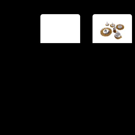
Juego de Bocallaves
Kit de 6 Cepillos
Encastre 1/2″ · 12
para Taladros
Piezas
BK6
JB20