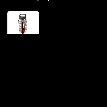
Juego de Bocallaves
Encastre 1/2″ · 20
Piezas
JB20-20