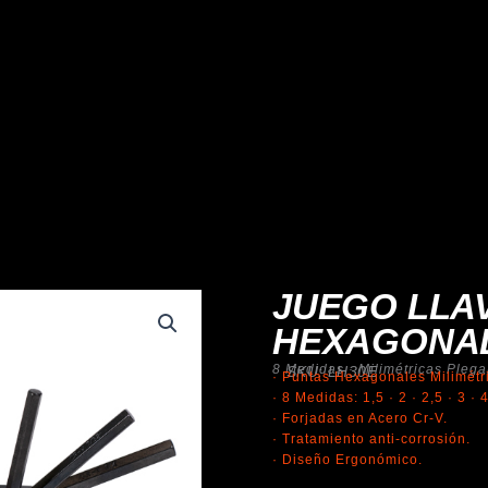
JUEGO LLA
HEXAGONAL
8 Medidas · Milimétricas Plega
SKU: LH30E
· Puntas Hexagonales Milimétr
· 8 Medidas: 1,5 · 2 · 2,5 · 3 · 
· Forjadas en Acero Cr-V.
· Tratamiento anti-corrosión.
· Diseño Ergonómico.