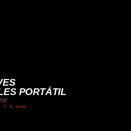
VES
ES PORTÁTIL
bles
icas
4 · 5 · 6 · 8 mm.