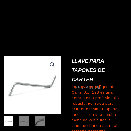
LLAVE PARA
TAPONES DE
CÁRTER
La Llave para Tapón de
SKU: AUT198
Cárter AUT198 es una
herramienta profesional y
robusta, pensada para
extraer e instalar tapones
de cárter en una amplia
gama de vehículos. Su
construcción en acero al