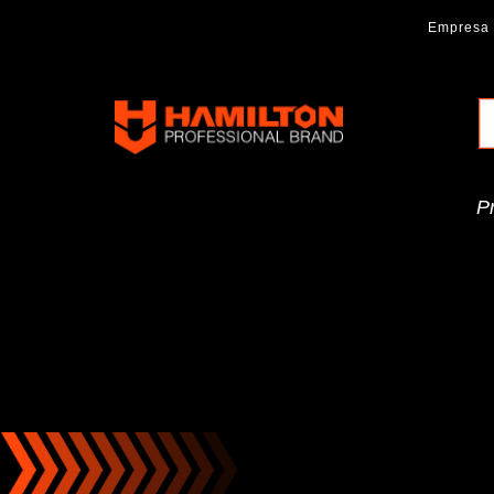
Ir
Empresa
al
contenido
Hamilton
Professional
Brand
P