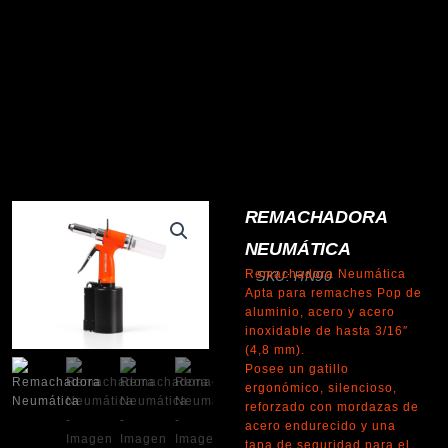
REMACHADORA
NEUMÁTICA
Remachadora Neumática
SKU: HN90
Apta para remaches Pop de
aluminio, acero y acero
inoxidable de hasta 3/16″
(4,8 mm).
Posee un gatillo
ergonómico, silencioso,
reforzado con mordazas de
acero endurecido y una
tapa de seguridad para el