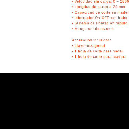
• Velocidad sin carga: 0 – 28
• Longitud de carrera: 28 mm.
• Capacidad de corte en made
• Interruptor On-OFF con traba
• Sistema de liberación rápid
• Mango antideslizante
Accesorios incluídos:
• Llave hexagonal
• 1 hoja de corte para metal
• 1 hoja de corte para madera