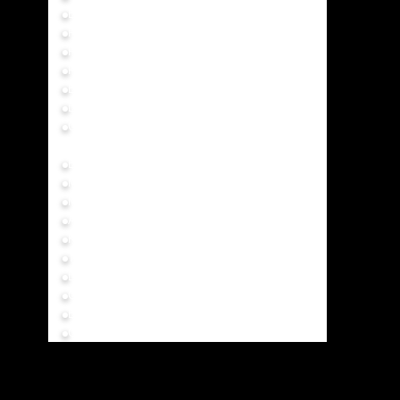
Engrapadoras y Clavadoras
Remachadoras
Pistolas de Pintar
Pistolas Arenadoras
Engrasadoras
Llaves Crique
Compresores y accesorios
Automotor
Extracción
Medición
Mantenimiento
Asistencia
Kits Automotor
Torquímetros
Llaves Cruz
Compresores 12V
Bases Fijas
Criques Hidráulicos