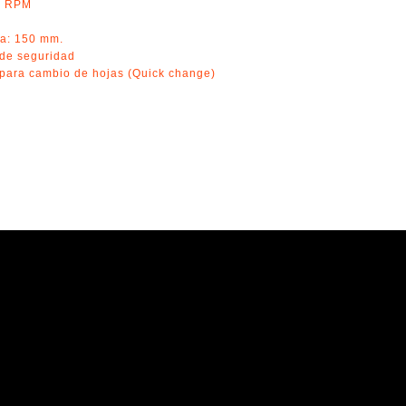
00 RPM
ra: 150 mm.
 de seguridad
o para cambio de hojas (Quick change)