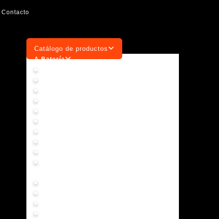
Contacto
Catálogo de productos
A Batería
Brushless
Taladros y Atornilladores
Rotomartillos
Llaves de Impacto
Aspiradoras y Sopladoras
Jardinería
Amoladoras
Sierras
Baterías y Cargadores
3,6V y 12V
Eléctricas
Taladros
Amoladoras
Demolición
Lijadoras