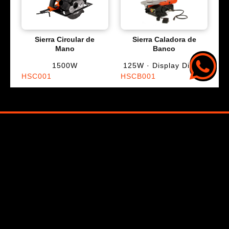
Sierra Circular de
Sierra Caladora de
Mano
Banco
1500W
125W · Display Digital
HSC001
HSCB001
Sobre Hamilton
Ecommerce Mayorista
Contacto
SEGUINOS EN:
© 2025 / Hamilton Professional Brand / Todos los derechos reservados