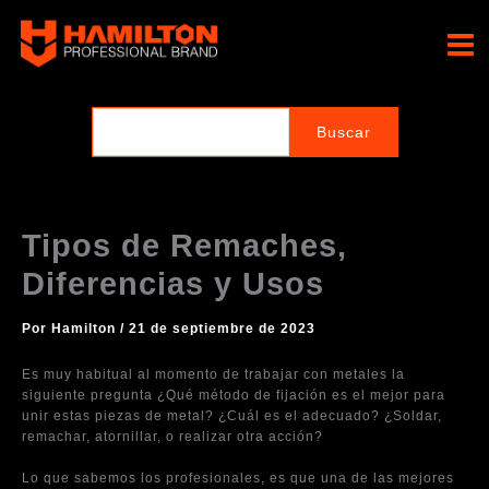
Ir
al
Hamilton Professional
contenido
Brand
Tipos de Remaches,
Diferencias y Usos
Por
Hamilton
/
21 de septiembre de 2023
Es muy habitual al momento de trabajar con metales la
siguiente pregunta ¿Qué método de fijación es el mejor para
unir estas piezas de metal? ¿Cuál es el adecuado? ¿Soldar,
remachar, atornillar, o realizar otra acción?
Lo que sabemos los profesionales, es que una de las mejores