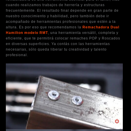
cuando realizamos trabajos de herrería y estructuras
frecuentemente. El resultado final depende en gran parte de
nuestro conocimiento y habilidad, pero también debe ir
acompañado de herramientas profesionales que estén a la
altura. Es por eso que recomendamos la
Remachadora Dual
Hamilton modelo RMT
, una herramienta versátil, completa y
eficiente, que te permitirá colocar remaches POP y Roscados
en diversas superficies. Ya contás con las herramientas
necesarias, sólo queda liberar tu creatividad y talento
profesional.