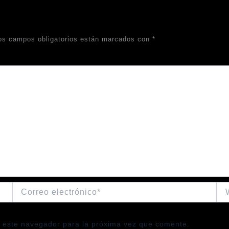
os campos obligatorios están marcados con
*
Correo
We
electrónico*
 este navegador para la próxima vez que comente.