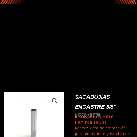
SACABUJÍAS
ENCASTRE 3/8″
Largo 90 mm.
SKU: AB38
El Sacabujías AB38
Hamilton es una
herramienta de extracción
para manipuleo y cambio de