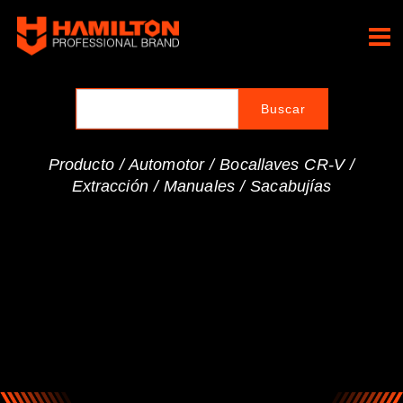
Ir
al
Hamilton Professional
contenido
Brand
Producto /
Automotor
/
Bocallaves CR-V
/
Extracción
/
Manuales
/
Sacabujías